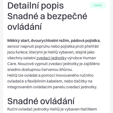
Detailní popis
HeliQ
Snadné a bezpečné
ovládání
Měkký start, dvourychlostní režim, pádová pojistka
,
senzor napnutí popruhu nebo pojistka proti přehřátí
jsou funkce, kterými je HeliQ vybaven, stejně jako
všechny ostatní
zvedací jednotky
výrobce Human
Care. Nouzové vypnutí zvedací jednotky je zajištěno
snadno dostupnou červenou šňůrou.
HeliQ lze ovládat a pomocí inovovaného ručního
ovladače s flexibilním kabelem, nebo tlačítky na
integrovaném ovládacím panelu zvedací jednotky.
Snadné ovládání
Ruční ovladač jednotky HeliQ je vybaven tlačítkem