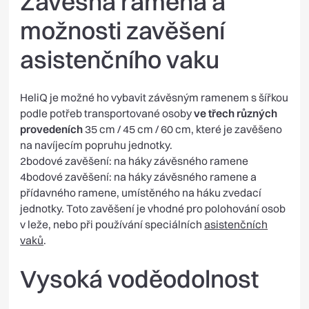
Závěsná ramena a
možnosti zavěšení
asistenčního vaku
HeliQ je možné ho vybavit závěsným ramenem s šířkou
podle potřeb transportované osoby
ve třech různých
provedeních
35 cm / 45 cm / 60 cm, které je zavěšeno
na navíjecím popruhu jednotky.
2bodové zavěšení: na háky závěsného ramene
4bodové zavěšení: na háky závěsného ramene a
přídavného ramene, umístěného na háku zvedací
jednotky. Toto zavěšení je vhodné pro polohování osob
v leže, nebo při používání speciálních
asistenčních
vaků
.
Vysoká voděodolnost