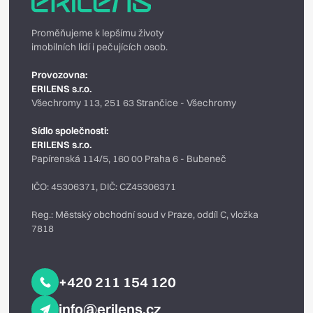
Proměňujeme k lepšímu životy
imobilních lidí i pečujících osob.
Provozovna:
ERILENS s.r.o.
Všechromy 113, 251 63 Strančice - Všechromy
Sídlo společnosti:
ERILENS s.r.o.
Papírenská 114/5, 160 00 Praha 6 - Bubeneč
IČO: 45306371, DIČ: CZ45306371
Reg.: Městský obchodní soud v Praze, oddíl C, vložka
7818
+420 211 154 120
info@erilens.cz